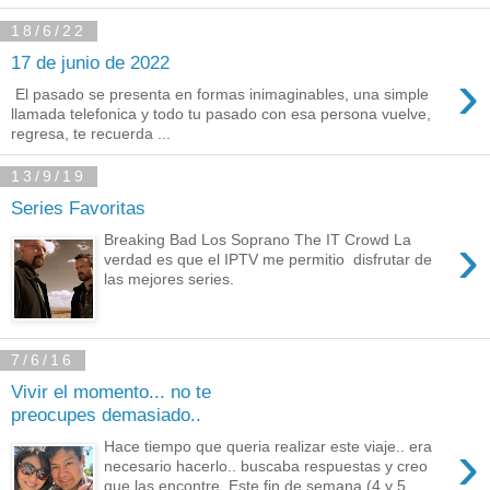
18/6/22
17 de junio de 2022
›
El pasado se presenta en formas inimaginables, una simple
llamada telefonica y todo tu pasado con esa persona vuelve,
regresa, te recuerda ...
13/9/19
Series Favoritas
›
Breaking Bad Los Soprano The IT Crowd La
verdad es que el IPTV me permitio disfrutar de
las mejores series.
7/6/16
Vivir el momento... no te
preocupes demasiado..
›
Hace tiempo que queria realizar este viaje.. era
necesario hacerlo.. buscaba respuestas y creo
que las encontre. Este fin de semana (4 y 5...