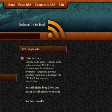
Home
Posts RSS
Comments RSS
Edit
Subscribe to feed
Trabajo en..
DataFactory
Ernesto en la radio
-
Ernesto en la
radio Nuestro CEO, Ernesto
Cambursano, fue invitado al
programa "Argentina produce,
nosotras contamos la historia", de
FM La Tribu, un espa...
Hace 3 días
SocialPalette Blog | Por que
hacer social media es un arte
-
SerBolivianoEs
-