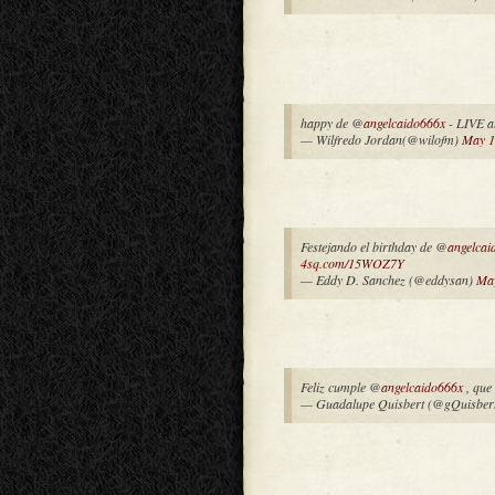
happy de @
angelcaido666x
- LIVE a
— Wilfredo Jordan(@wilofm)
May 1
Festejando el birthday de @
angelcai
4sq.com/15WOZ7Y
— Eddy D. Sanchez (@eddysan)
May
Feliz cumple @
angelcaido666x
, que
— Guadalupe Quisbert (@gQuisber