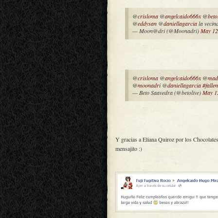
@
crisloma
@
angelcaido666x
@
beto
@
eddysan
@
daniellagarcia
la vecin
— Moon@dri (@Moonadri)
May 12
@
crisloma
@
angelcaido666x
@
mad
@
moonadri
@
daniellagarcia
#falle
— Beto Saavedra (@betolive)
May 1
Y gracias a Eliana Quiroz por los Chocolate
mensajito :)