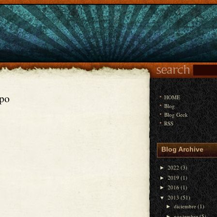
mpo
HOME
Blog
Blog Geek
RSS
Blog Archive
2022
(3)
►
2019
(1)
►
2016
(1)
►
2013
(51)
▼
diciembre
(1)
►
noviembre
(5)
►