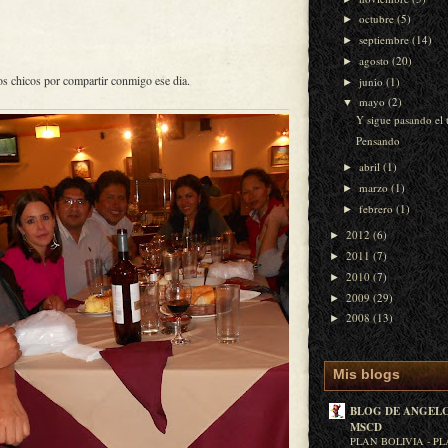
octubre
(5)
►
septiembre
(14)
►
agosto
(20)
►
los chicos por compartir conmigo ese dia.
junio
(1)
►
mayo
(2)
▼
Y sigue pasando el
Pensando
abril
(1)
►
marzo
(1)
►
febrero
(1)
►
2012
(6)
►
2011
(7)
►
2010
(7)
►
2009
(29)
►
2008
(13)
►
Mis blogs
BLOG DE ANGELC
MSCD
PLAN BOLIVIA - P