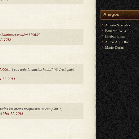
Amigos
Alberto Saavedra
Eduardo Avila
t
bambuser.com/v/3579685
Esteban Lima
1, 2013
Alexis Arguello
Mario Duran
do666x
:) con toda la muchachada!! (@ Irish pub)
 11, 2013
 todas las metas propuestas se cumplan. :)
t)
May 11, 2013