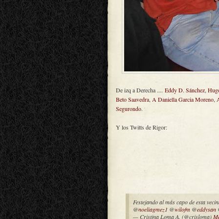
De izq a Derecha ....
Eddy D. Sánchez
,
Hugo
Beto Saavedra
,
A Daniella Garcia Moreno
,
Segurondo
.
Y los Twitts de Rigor:
Festejando al más capo de esta vec
@
noeliagmez1
@
wilofm
@
eddysan
— Cristina Loma A. (@crisloma)
Ma