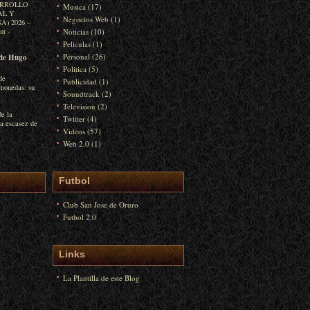
ARROLLO
Musica
(17)
AL Y
Negocios Web
(1)
) 2026 –
int
-
Noticias
(10)
Peliculas
(1)
Personal
(26)
de Hugo
Politica
(5)
de
Publicidad
(1)
monedas: su
Soundtrack
(2)
Television
(2)
de la
Twitter
(4)
la escasez de
Videos
(57)
Web 2.0
(1)
Futbol
Club San Jose de Oruro
Futbol 2.0
Links
La Plantilla de este Blog