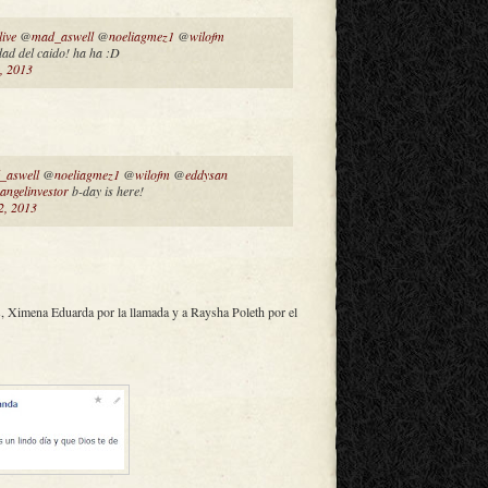
live
@
mad_aswell
@
noeliagmez1
@
wilofm
dad del caido! ha ha :D
, 2013
_aswell
@
noeliagmez1
@
wilofm
@
eddysan
nangelinvestor
b-day is here!
2, 2013
s, Ximena Eduarda por la llamada y a Raysha Poleth por el