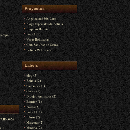
Proyectos
Angelcaido666x Labs
Blogs Especiales de Bolivia
Empleos Bolivia
Futbol 2.0
 tiempo
Voces Bolivianas
Club San Jose de Oruro
Bolivia Webprende
Labels
blog
(5)
Bolivia
(2)
Canciones
(1)
Cursos
(1)
Dibujos Animados
(2)
Escritor
(1)
Frases
(5)
Futbol
(18)
Libros
(2)
AIDO666
Mascotas
(2)
Mineria
(2)
LAN