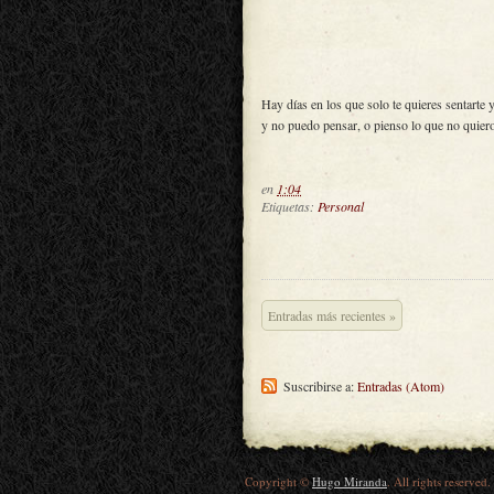
Hay días en los que solo te quieres sentarte
y no puedo pensar, o pienso lo que no quiero
en
1:04
Etiquetas:
Personal
Entradas más recientes »
Suscribirse a:
Entradas (Atom)
Copyright ©
Hugo Miranda
. All rights reserved.