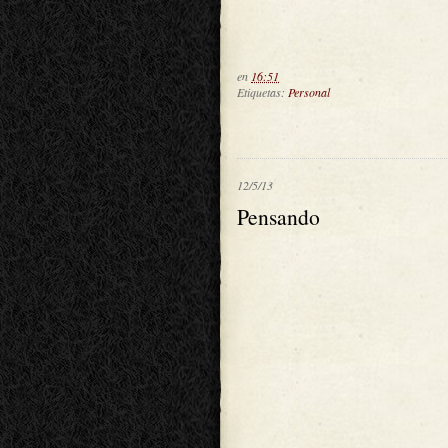
en
16:51
Etiquetas:
Personal
12/5/13
Pensando