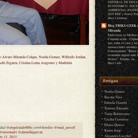
GENERAL DE DES
ECONÓMICO, SOCI
AMBIENTAL (PGDESA
2035 PDF y Power Po
Hace 2 semanas
Blog FRIKI-GEEK 
Miranda
Entrevistas en Medios 
Comunicación
-
Cripto
uso, entre el caos y las
transacciones menores
Conversatorio: "Retos 
economía digital ante 
 Alvaro Miranda Colque
,
Noelia Gomez
,
Wilfredo Jordan
,
divisas”. Estafas, su...
Adri Zegarra
,
Cristina Loma Aragones
y
Madelein
Hace 1 año
Amigas
Noelia Gómez
Raysha Vera
Fabiola Chambi
Ximena Eduarda
Vania Balderrama
Cecilia Contreras
Eliana Quiroz
indad @
angelcaido666x
con@
betolive
@
mad_aswell
Karen Joup
@
moonadri
@
daniellagarcia
Alejandra Lucybel
y 11, 2013