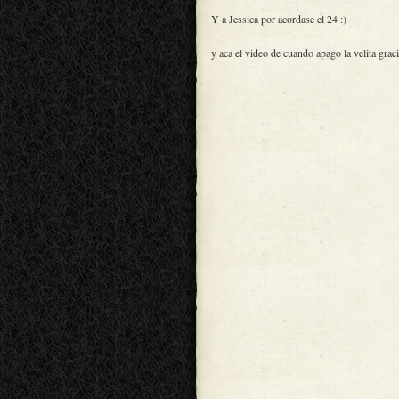
Y a Jessica por acordase el 24 :)
y aca el video de cuando apago la velita grac