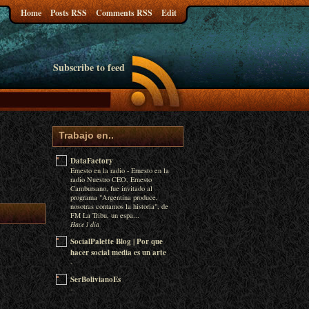
Home
Posts RSS
Comments RSS
Edit
Subscribe to feed
Trabajo en..
DataFactory
Ernesto en la radio
-
Ernesto en la
radio Nuestro CEO, Ernesto
Cambursano, fue invitado al
programa "Argentina produce,
nosotras contamos la historia", de
FM La Tribu, un espa...
Hace 1 día
SocialPalette Blog | Por que
hacer social media es un arte
-
SerBolivianoEs
-