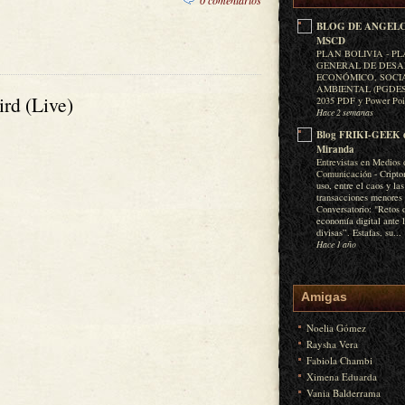
0 comentarios
BLOG DE ANGELC
MSCD
PLAN BOLIVIA - P
GENERAL DE DES
ECONÓMICO, SOCI
AMBIENTAL (PGDESA
rd (Live)
2035 PDF y Power Po
Hace 2 semanas
Blog FRIKI-GEEK 
Miranda
Entrevistas en Medios 
Comunicación
-
Cripto
uso, entre el caos y las
transacciones menores
Conversatorio: "Retos 
economía digital ante 
divisas”. Estafas, su...
Hace 1 año
Amigas
Noelia Gómez
Raysha Vera
Fabiola Chambi
Ximena Eduarda
Vania Balderrama