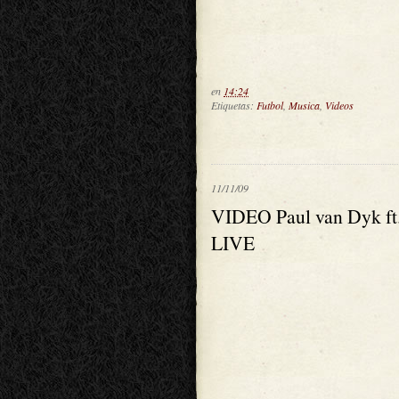
en
14:24
Etiquetas:
Futbol
,
Musica
,
Videos
11/11/09
VIDEO Paul van Dyk ft
LIVE