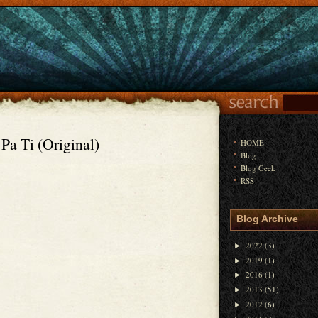
Pa Ti (Original)
HOME
Blog
Blog Geek
RSS
Blog Archive
2022
(3)
►
2019
(1)
►
2016
(1)
►
2013
(51)
►
2012
(6)
►