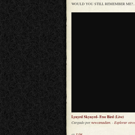
WOULD YOU STILL REMEMBER ME?.......
Lynyrd Skynyrd- Free Bird (Live)
Cargado por
newcanadian
. -
Explorar otros
en
3:04