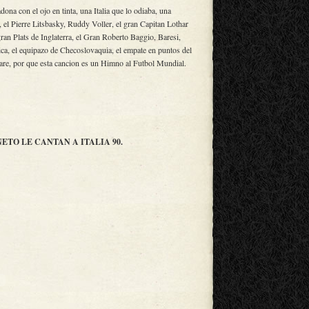
na con el ojo en tinta, una Italia que lo odiaba, una
el Pierre Litsbasky, Ruddy Voller, el gran Capitan Lothar
an Plats de Inglaterra, el Gran Roberto Baggio, Baresi,
ca, el equipazo de Checoslovaquia, el empate en puntos del
are, por que esta cancion es un Himno al Futbol Mundial.
TO LE CANTAN A ITALIA 90.