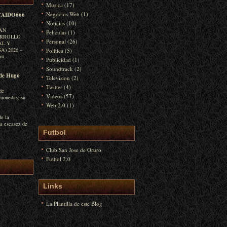
Musica
(17)
Negocios Web
(1)
AIDO666
Noticias
(10)
LAN
Peliculas
(1)
ARROLLO
Personal
(26)
AL Y
) 2026 –
Politica
(5)
int
-
Publicidad
(1)
Soundtrack
(2)
de Hugo
Television
(2)
Twitter
(4)
de
Videos
(57)
monedas: su
Web 2.0
(1)
de la
la escasez de
Futbol
Club San Jose de Oruro
Futbol 2.0
Links
La Plantilla de este Blog