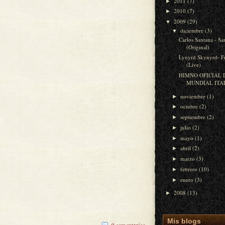
2011
(7)
►
2010
(7)
►
2009
(29)
▼
diciembre
(3)
▼
Carlos Santana - S
(Original)
Lynyrd Skynyrd- Fr
(Live)
HIMNO OFICIAL 
MUNDIAL ITAL
noviembre
(1)
►
octubre
(2)
►
septiembre
(2)
►
julio
(2)
►
mayo
(1)
►
abril
(2)
►
marzo
(3)
►
febrero
(10)
►
enero
(3)
►
2008
(13)
►
Mis blogs