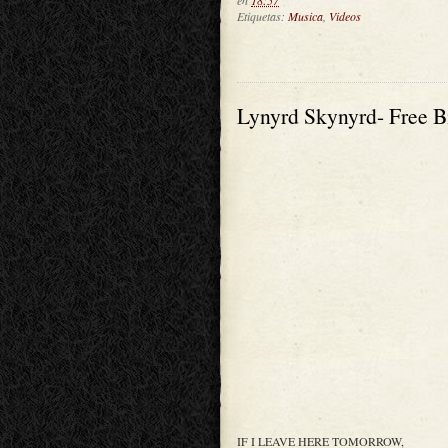
en
18:57
Etiquetas:
Musica
,
Videos
Lynyrd Skynyrd- Free Bi
IF I LEAVE HERE TOMORROW,