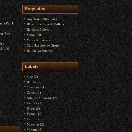
Proyectos
Angelcaido666x Labs
amba Pa Ti
Blogs Especiales de Bolivia
Empleos Bolivia
ee Bird
Futbol 2.0
Voces Bolivianas
DEL
Club San Jose de Oruro
IA 90
Bolivia Webprende
Labels
blog
(5)
Bolivia
(2)
Canciones
(1)
Cursos
(1)
Dibujos Animados
(2)
Escritor
(1)
Frases
(5)
Futbol
(18)
Libros
(2)
Mascotas
(2)
Mineria
(2)