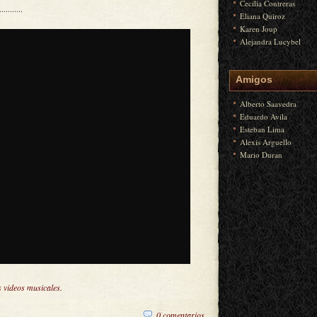
Cecilia Contreras
......
Eliana Quiroz
Karen Joup
Alejandra Lucybel
Amigos
Alberto Saavedra
Eduardo Avila
Esteban Lima
Alexis Arguello
Mario Duran
 videos musicales.
0 comentarios