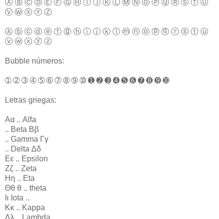
Ⓐ Ⓑ Ⓒ Ⓓ Ⓔ Ⓕ Ⓖ Ⓗ Ⓘ Ⓙ Ⓚ Ⓛ Ⓜ Ⓝ Ⓞ Ⓟ Ⓠ Ⓡ Ⓢ Ⓣ Ⓤ
Ⓥ Ⓦ Ⓧ Ⓨ Ⓩ
Ⓐ ⓑ ⓒ ⓓ ⓔ ⓕ ⓖ ⓗ ⓘ ⓙ ⓚ ⓛ ⓜ ⓝ ⓞ ⓟ ⓠ ⓡ ⓢ ⓣ ⓤ
ⓥ ⓦ ⓧ ⓨ ⓩ
Bubble números:
➀ ➁ ➂ ➃ ➄ ➅ ➆ ➇ ➈ ➉ ➊ ➋ ➌ ➍ ➎ ➏ ➐ ➑ ➒ ➓
Letras griegas:
Αα .. Alfa
.. Beta Ββ
.. Gamma Γγ
.. Delta Δδ
Εε .. Epsilon
Ζζ .. Zeta
Ηη .. Eta
Θθ θ .. theta
Ιι Iota ..
Κκ .. Kappa
Λλ .. Lambda