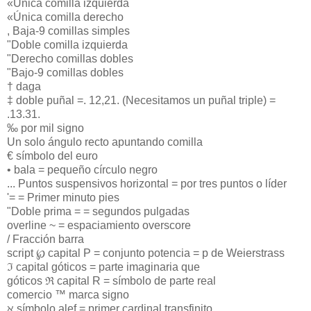
«Única comilla izquierda
«Única comilla derecho
, Baja-9 comillas simples
"Doble comilla izquierda
"Derecho comillas dobles
"Bajo-9 comillas dobles
† daga
‡ doble puñal =. 12,21. (Necesitamos un puñal triple) =
.13.31.
‰ por mil signo
Un solo ángulo recto apuntando comilla
€ símbolo del euro
• bala = pequeño círculo negro
... Puntos suspensivos horizontal = por tres puntos o líder
'= = Primer minuto pies
"Doble prima = = segundos pulgadas
overline ~ = espaciamiento overscore
/ Fracción barra
script ℘ capital P = conjunto potencia = p de Weierstrass
ℑ capital góticos = parte imaginaria que
góticos ℜ capital R = símbolo de parte real
comercio ™ marca signo
ℵ símbolo alef = primer cardinal transfinito