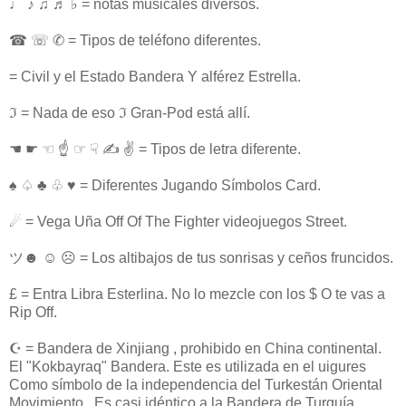
♩ ♪ ♫ ♬ ♭ = notas musicales diversos.
☎ ☏ ✆ = Tipos de teléfono diferentes.
= Civil y el Estado Bandera Y alférez Estrella.
ℑ = Nada de eso ℑ Gran-Pod está allí.
☚ ☛ ☜ ☝ ☞ ☟ ✍ ✌ = Tipos de letra diferente.
♠ ♤ ♣ ♧ ♥ = Diferentes Jugando Símbolos Card.
☄ = Vega Uña Off Of The Fighter videojuegos Street.
ツ☻ ☺ ☹ = Los altibajos de tus sonrisas y ceños fruncidos.
£ = Entra Libra Esterlina. No lo mezcle con los $ O te vas a
Rip Off.
☪ = Bandera de Xinjiang , prohibido en China continental.
El "Kokbayraq" Bandera. Este es utilizada en el uigures
Como símbolo de la independencia del Turkestán Oriental
Movimiento . Es casi idéntico a la Bandera de Turquía