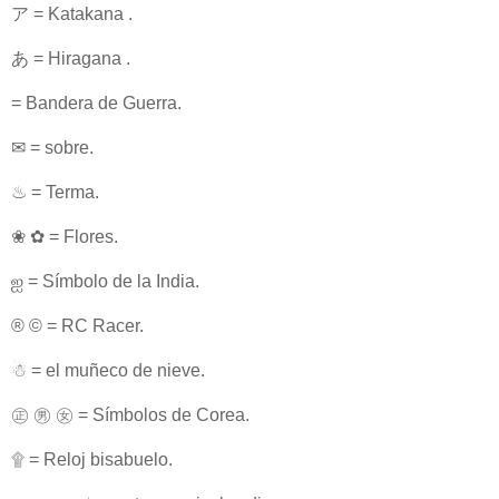
ア = Katakana .
あ = Hiragana .
= Bandera de Guerra.
✉ = sobre.
♨ = Terma.
❀ ✿ = Flores.
ஐ = Símbolo de la India.
® © = RC Racer.
☃ = el muñeco de nieve.
㊣ ㊚ ㊛ = Símbolos de Corea.
۩ = Reloj bisabuelo.