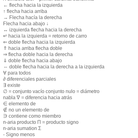
← flecha hacia la izquierda
↑ flecha hacia arriba
→ Flecha hacía la derecha
Flecha hacia abajo ↓
↔ izquierda flecha hacia la derecha
↵ hacia la izquierda = retorno de carro
⇐ doble flecha hacia la izquierda
⇑ hacia arriba flecha doble
⇒ flecha doble hacia la derecha
⇓ doble flecha hacia abajo
⇔ doble flecha hacia la derecha a la izquierda
∀ para todos
∂ diferenciales parciales
∃ existe
∅ = conjunto vacío conjunto nulo = diámetro
nabla ∇ = diferencia hacia atrás
∈ elemento de
∉ no un elemento de
∋ contiene como miembro
n-aria producto Π = producto signo
n-aria sumation Σ
- Signo menos