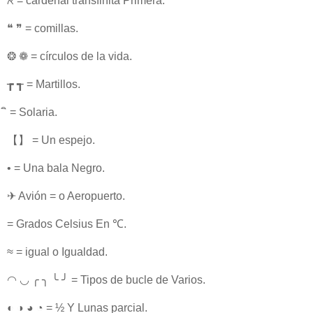
ℵ = cardenal transfinita Primera.
❝ ❞ = comillas.
❂ ❁ = círculos de la vida.
┲ ┱ = Martillos.
ิ = Solaria.
【】 = Un espejo.
• = Una bala Negro.
✈ Avión = o Aeropuerto.
= Grados Celsius En ℃.
≈ = igual o Igualdad.
◠ ◡ ╭ ╮ ╰ ╯ = Tipos de bucle de Varios.
◐ ◑ ◕ ◔ = ½ Y Lunas parcial.