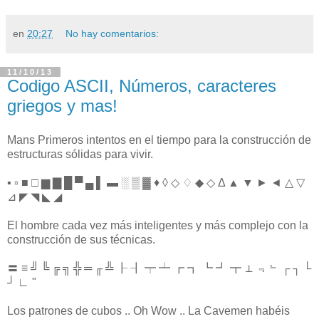
en
20:27
No hay comentarios:
11/10/13
Codigo ASCII, Números, caracteres
griegos y mas!
Mans Primeros intentos en el tiempo para la construcción de
estructuras sólidas para vivir.
▪ ▫ ■ □ ▆ ▇ █ ▀ ▄ ▌ ▬ ░ ▒ ▓ ♦ ◊ ◇ ♢ ◆ ◇ Δ ▲ ▼ ► ◄ △ ▽
⊿ ◤ ◥ ◣ ◢
El hombre cada vez más inteligentes y más complejo con la
construcción de sus técnicas.
〓 ≡ ╝ ╚ ╔ ╗ ╬ ═ ╓ ╩ ┠ ┨ ┯ ┷ ┏ ┓ ┗ ┛ ┳ ⊥ ﹃﹄ ┌ ┐ └
┘ ∟ "
Los patrones de cubos .. Oh Wow .. La Cavemen habéis