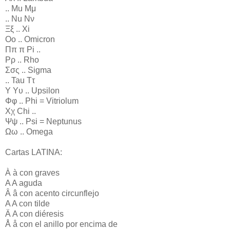
.. Mu Μμ
.. Nu Νν
Ξξ .. Xi
Οο .. Omicron
Ππ π Pi ..
Ρρ .. Rho
Σσς .. Sigma
.. Tau Ττ
Υ Υυ .. Upsilon
Φφ .. Phi = Vitriolum
Χχ Chi ..
Ψψ .. Psi = Neptunus
Ωω .. Omega
Cartas LATINA:
À à con graves
A A aguda
Â â con acento circunflejo
A A con tilde
Ä A con diéresis
Å å con el anillo por encima de