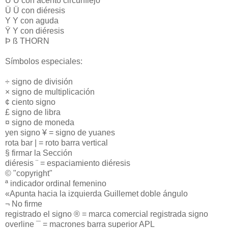
Û U con acento circunflejo
Ü Ü con diéresis
Y Y con aguda
Ÿ Y con diéresis
Þ ß THORN
Símbolos especiales:
÷ signo de división
× signo de multiplicación
¢ ciento signo
£ signo de libra
¤ signo de moneda
yen signo ¥ = signo de yuanes
rota bar | = roto barra vertical
§ firmar la Sección
diéresis ¨ = espaciamiento diéresis
© "copyright"
ª indicador ordinal femenino
«Apunta hacia la izquierda Guillemet doble ángulo
¬ No firme
registrado el signo ® = marca comercial registrada signo
overline ¯ = macrones barra superior APL