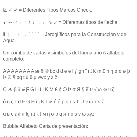
☑ ✓ ✔ = Diferentes Tipos Marcos Check.
➹ ➸ ⇨ ↔ ↕ ↑ ↓ → ← ↘ ↙ = Diferentes tipos de flecha.
‖ ︱ _ ︴ ﹏ ﹋ ﹌ = Jeroglíficos para la Construcción y del
Agua.
Un combo de cartas y símbolos del formulario A alfabeto
completo:
A A A A A A A A æ ß © bc d d e e f ƒ gh ï î JK m £ n η ø ø ø þ
Þ ® § pq t ú û μ vwx ÿ z ž
Ç ᗗ β ∂ ᙦ Ƒ G H ί ј K M £ ή Ѻ Þ σ Я § ₮ ʊ √ ώ ⊗ ч ζ
ά в ς έ đ F G H ί ј K L м ή ό ρ q r s T U ν ώ x ч ž
α в c ε ∂ н fg ι נ к ℓ м η σ ρ q я т υ s v ω xyz
Bubble Alfabeto Carta de presentación: