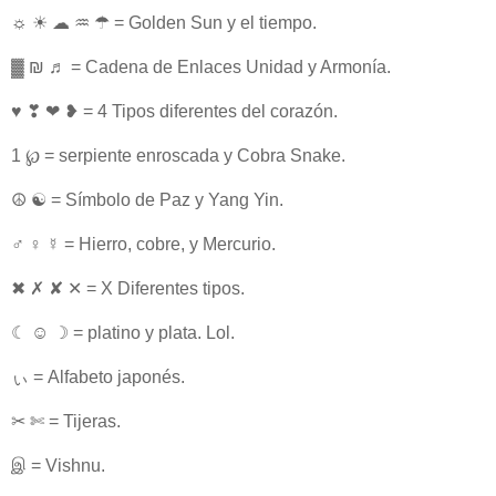
☼ ☀ ☁ ♒ ☂ = Golden Sun y el tiempo.
▓ ₪ ♬ = Cadena de Enlaces Unidad y Armonía.
♥ ❣ ❤ ❥ = 4 Tipos diferentes del corazón.
1 ℘ = serpiente enroscada y Cobra Snake.
☮ ☯ = Símbolo de Paz y Yang Yin.
♂ ♀ ☿ = Hierro, cobre, y Mercurio.
✖ ✗ ✘ ✕ = X Diferentes tipos.
☾ ☺ ☽ = platino y plata. Lol.
ぃ = Alfabeto japonés.
✂ ✄ = Tijeras.
இ = Vishnu.