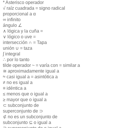
* Asterisco operador
√ raíz cuadrada = signo radical
proporcional a α
∞ infinito
ángulo ∠
∧ lógica y la cuña =
∨ lógico o uve =
intersección ∩ = Tapa
unión ∪ = taza
∫ integral
∴ por lo tanto
tilde operador ~ = varía con = similar a
≅ aproximadamente igual a
≈ casi igual a = asintótica a
≠ no es igual a
≡ idéntica a
≤ menos que o igual a
≥ mayor que o igual a
⊂ subconjunto de
superconjunto de ⊃
⊄ no es un subconjunto de
subconjunto ⊆ o igual a