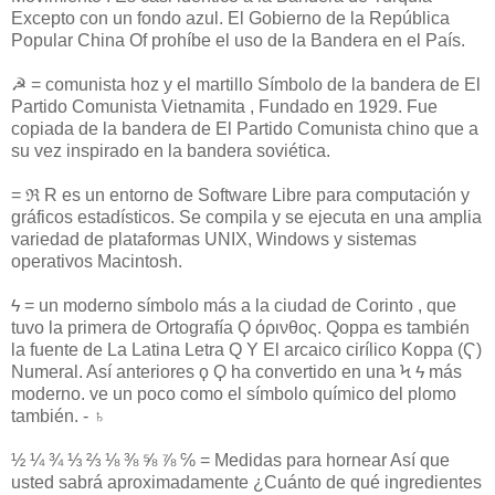
Excepto con un fondo azul. El Gobierno de la República
Popular China Of prohíbe el uso de la Bandera en el País.
☭ = comunista hoz y el martillo Símbolo de la bandera de El
Partido Comunista Vietnamita , Fundado en 1929. Fue
copiada de la bandera de El Partido Comunista chino que a
su vez inspirado en la bandera soviética.
= ℜ R es un entorno de Software Libre para computación y
gráficos estadísticos. Se compila y se ejecuta en una amplia
variedad de plataformas UNIX, Windows y sistemas
operativos Macintosh.
ϟ = un moderno símbolo más a la ciudad de Corinto , que
tuvo la primera de Ortografía Ϙ όρινθος. Qoppa es también
la fuente de La Latina Letra Q Y El arcaico cirílico Koppa (Ҁ)
Numeral. Así anteriores ϙ Ϙ ha convertido en una Ϟ ϟ más
moderno. ve un poco como el símbolo químico del plomo
también. - ♄
½ ¼ ¾ ⅓ ⅔ ⅛ ⅜ ⅝ ⅞ ℅ = Medidas para hornear Así que
usted sabrá aproximadamente ¿Cuánto de qué ingredientes