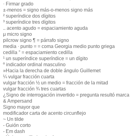
· Firmar grado
±-menos = signo más-o-menos signo más
² superíndice dos dígitos
³ superíndice tres dígitos
.. acento agudo = espaciamiento aguda
μ micro signo
pilcrow signo ¶ = párrafo signo
media · punto = = coma Georgia medio punto griega
cedilla ° = espaciamiento cedilla
¹ un superíndice superíndice = un dígito
º indicador ordinal masculino
»Hacia la derecha de doble ángulo Guillemet
¼ vulgar fracción cuarta
vulgar fracción ½ un medio = fracción de la mitad
vulgar fracción ¾ tres cuartas
¿Signo de interrogación invertido = pregunta resultó marca
& Ampersand
Signo mayor que
modificador carta de acento circunflejo
~ Un tilde
- Guión corto
- Em dash