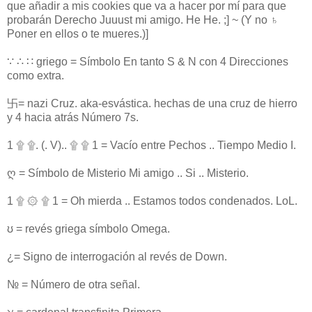
que añadir a mis cookies que va a hacer por mí para que
probarán Derecho Juuust mi amigo. He He. ;] ~ (Y no ♄
Poner en ellos o te mueres.)]
∵ ∴ ∷ griego = Símbolo En tanto S & N con 4 Direcciones
como extra.
卐= nazi Cruz. aka-esvástica. hechas de una cruz de hierro
y 4 hacia atrás Número 7s.
1 ۩ ۩. (. V).. ۩ ۩ 1 = Vacío entre Pechos .. Tiempo Medio I.
ღ = Símbolo de Misterio Mi amigo .. Si .. Misterio.
1 ۩ ۞ ۩ 1 = Oh mierda .. Estamos todos condenados. LoL.
ʊ = revés griega símbolo Omega.
¿= Signo de interrogación al revés de Down.
№ = Número de otra señal.