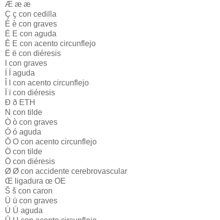
Æ æ æ
Ç ç con cedilla
È è con graves
É E con aguda
Ê E con acento circunflejo
Ë ë con diéresis
I con graves
Í Í aguda
Î I con acento circunflejo
Ï ï con diéresis
Ð ð ETH
N con tilde
Ò ò con graves
Ó ó aguda
Ô O con acento circunflejo
Ò con tilde
Ö con diéresis
Ø Ø con accidente cerebrovascular
Œ ligadura œ OE
Š š con caron
Ü ü con graves
Ú Ú aguda