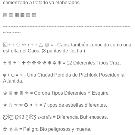
comenzado a tratarlo ya elaborados.
▤ ▥ ▦ ▧ ▨ ▩
~~~~~~~~~~~~~~~~~~~~~~~~~~~~~~~~~~~~~~~~~~~~~~~
~ ~~~~~
回+ + ♢ ☆ ◦ + + △ ۞ = - Caos. también conocido como una
estrella del Caos. (8 puntas de flecha.)
♰ ✟ ♱ † ✚ ✣ ✤ ✥ ❉ ❃ ✲ ❈ = 12 Diferentes Tipos Cruz.
φ + ψ = ♆ - Una Ciudad Perdida de Pitchfork Poseidón la
Atlántida.
♔ ♕ ♚ ♛ ⚜ = Corona Tipos Diferentes Y Esquire.
★ ☆ ✮ ✯ ✪ ✦ ✧ = 7 tipos de estrellas diferentes.
Ƹ̵̡Ӝ̵̨̄Ʒ ξЖЗ ƸӜƷ εжз εїз = Diferencia Buh-moscas.
☢ ☣ ☠ = Peligro Bio peligrosos y muerte.