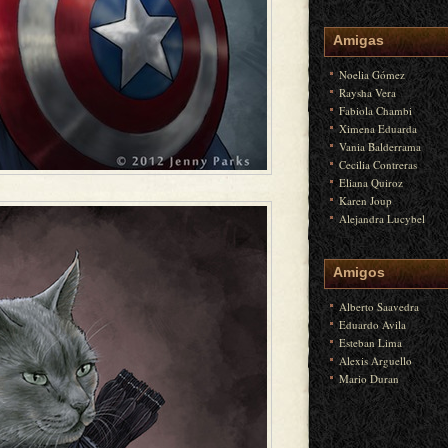
Amigas
Noelia Gómez
Raysha Vera
Fabiola Chambi
Ximena Eduarda
Vania Balderrama
Cecilia Contreras
Eliana Quiroz
Karen Joup
Alejandra Lucybel
Amigos
Alberto Saavedra
Eduardo Avila
Esteban Lima
Alexis Arguello
Mario Duran