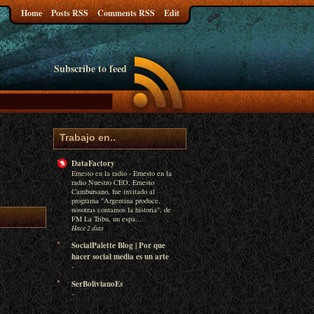
Home
Posts RSS
Comments RSS
Edit
Subscribe to feed
Trabajo en..
DataFactory
Ernesto en la radio
-
Ernesto en la
radio Nuestro CEO, Ernesto
Cambursano, fue invitado al
programa "Argentina produce,
nosotras contamos la historia", de
FM La Tribu, un espa...
Hace 2 días
SocialPalette Blog | Por que
hacer social media es un arte
-
SerBolivianoEs
-