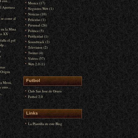
 con...
Musica
(17)
el Apertura
Negocios Web
(1)
Noticias
(10)
 se come al
Peliculas
(1)
Personal
(26)
s en la Mina
Politica
(5)
glo XX
Publicidad
(1)
alla el gol
Soundtrack
(2)
lp...
Television
(2)
e
Twitter
(4)
a
Videos
(57)
Web 2.0
(1)
rras
 Origen
Futbol
 a Messi,
 otro...
Club San Jose de Oruro
..
Futbol 2.0
Links
La Plantilla de este Blog