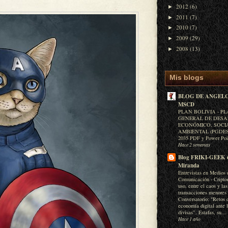
2012
(6)
►
2011
(7)
►
2010
(7)
►
2009
(29)
►
2008
(13)
►
Mis blogs
BLOG DE ANGELC
MSCD
PLAN BOLIVIA - P
GENERAL DE DES
ECONÓMICO, SOCI
AMBIENTAL (PGDESA
2035 PDF y Power Po
Hace 2 semanas
Blog FRIKI-GEEK 
Miranda
Entrevistas en Medios 
Comunicación
-
Cripto
uso, entre el caos y las
transacciones menores
Conversatorio: "Retos 
economía digital ante 
divisas”. Estafas, su...
Hace 1 año