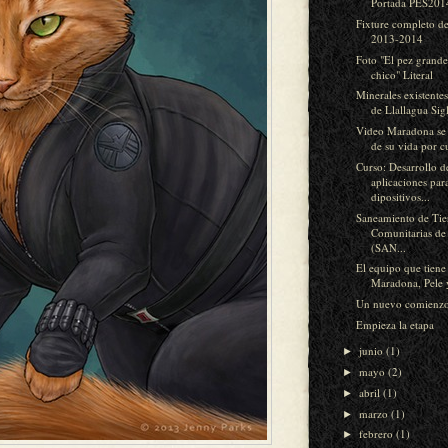
Portada PES2014
Fixture completo d
2013-2014
Foto "El pez grande
chico" Literal
Minerales existente
de Llallagua Si
Video Maradona se f
de su vida por cu
Curso: Desarrollo d
aplicaciones par
dipositivos...
Saneamiento de Tie
Comunitarias de
(SAN...
El equipo que tiene
Maradona, Pele y
Un nuevo comienzo
Empieza la etapa
junio
(1)
►
mayo
(2)
►
abril
(1)
►
marzo
(1)
►
febrero
(1)
►