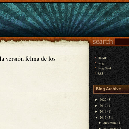
a versión felina de los
HOME
Blog
Blog Geek
RSS
Blog Archive
2022
(3)
►
2019
(1)
►
2016
(1)
►
2013
(51)
▼
diciembre
(1)
►
noviembre
(5)
►