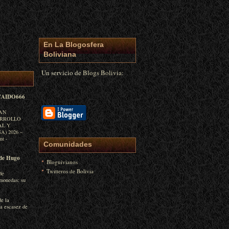
En La Blogosfera
Boliviana
Un servicio de
Blogs Bolivia:
AIDO666
LAN
ARROLLO
AL Y
) 2026 –
int
-
Comunidades
de Hugo
Bloguivianos
Twitteros de Bolivia
de
monedas: su
de la
la escasez de