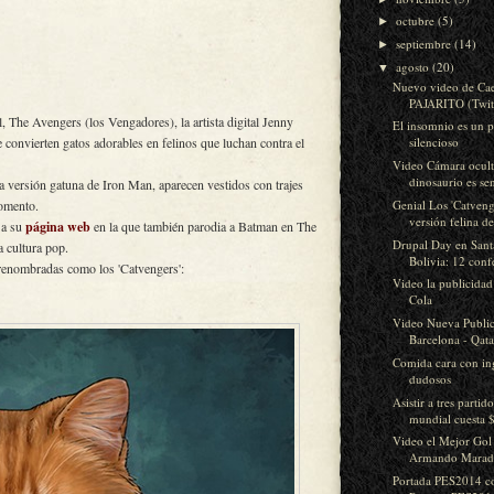
octubre
(5)
►
septiembre
(14)
►
agosto
(20)
▼
Nuevo video de Ca
PAJARITO (Twit
 The Avengers (los Vengadores), la artista digital Jenny
El insomnio es un p
 convierten gatos adorables en felinos que luchan contra el
silencioso
Video Cámara ocult
dinosaurio es sen
a versión gatuna de Iron Man, aparecen vestidos con trajes
Genial Los 'Catveng
momento.
versión felina de
 a su
página web
en la que también parodia a Batman en The
Drupal Day en Sant
 cultura pop.
Bolivia: 12 confe
 renombradas como los 'Catvengers':
Video la publicidad 
Cola
Video Nueva Publi
Barcelona - Qatar
Comida cara con in
dudosos
Asistir a tres partid
mundial cuesta $
Video el Mejor Gol
Armando Marado
Portada PES2014 co