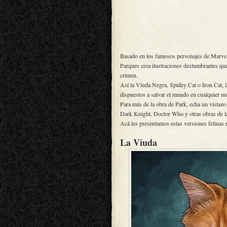
Basado en los famosos personajes de Marvel,
Parques crea ilustraciones deslumbrantes que
crimen.
Así la Viuda Negra, Spidey Cat o Iron Cat, l
dispuestos a salvar el mundo en cualquier 
Para más de la obra de Park, echa un vistazo
Dark Knight, Doctor Who y otras obras de la
Acá les presentamos estas versiones felinas
La Viuda