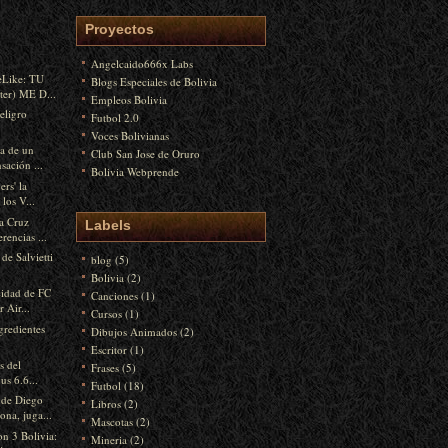
Proyectos
Angelcaido666x Labs
eLike: TU
Blogs Especiales de Bolivia
ter) ME D...
Empleos Bolivia
eligro
Futbol 2.0
Voces Bolivianas
a de un
Club San Jose de Oruro
sación ...
Bolivia Webprende
ers' la
 los V...
a Cruz
Labels
rencias ...
de Salvietti
blog
(5)
Bolivia
(2)
cidad de FC
Canciones
(1)
 Air...
Cursos
(1)
gredientes
Dibujos Animados
(2)
Escritor
(1)
os del
Frases
(5)
us 6.6...
Futbol
(18)
 de Diego
Libros
(2)
na, juga...
Mascotas
(2)
n 3 Bolivia:
Mineria
(2)